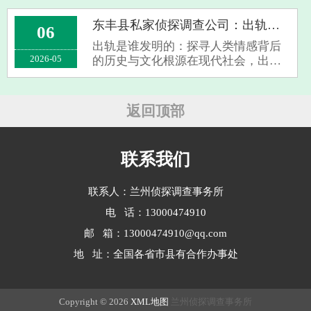
许多地区引入了“冷静期”制度，以减
少冲动离婚带来的负面影响。那
东丰县私家侦探调查公司：出轨是谁发明的
06
么，“现在办理离婚还有冷静期
出轨是谁发明的：探寻人类情感背后
吗？”这个问题···
2026-05
的历史与文化根源在现代社会，出轨
已成为一个备受关注的话题，无论是
在家庭伦理、法律责任还是社会道德
层面，都引发了广泛讨论。然而，令
返回顶部
人好奇的是：*出轨究竟是谁“发
明”的？*这···
联系我们
联系人：兰州侦探调查事务所
电 话：13000474910
邮 箱：13000474910@qq.com
地 址：全国各省市县有合作办事处
Copyright © 2026
XML地图
兰州侦探调查事务所