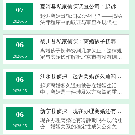
伴侣之间的沟通与解决冲突的能力。
个人意愿：如果她意识到出轨对她的
夏河县私家侦探调查公司：起诉离婚出轨法院会查吗
07
婚姻或关系造成了伤害，并且真心想
起诉离婚出轨法院会查吗？——揭秘
要改正，···
2026-05
法律程序中的取证与审查在现代社
会，婚姻关系的稳定性受到多方面因
素的影响，其中出轨行为成为导致离
婚案件中常见且敏感的问题之一。许
黎川县私家侦探：离婚孩子抚养费到几岁为止
06
多当事人在提起离婚诉讼时，不免关
离婚孩子抚养费到几岁为止：法律规
心一个核心···
2026-05
定与实际操作解析北京市有没有调查
公司在现代家庭中，离婚已成为常见
现象。伴随而来的一个重要问题便是
子女抚养费的支付期限。许多父母在
江永县侦探：起诉离婚多久通知被告
06
面对离婚时，关心“孩子的抚养费到几
起诉离婚多久通知被告在婚姻生活
岁为止···
2026-05
中，离婚是一件涉及双方权益的重要
法律行为。当一方决定通过起诉方式
解除婚姻关系时，“起诉离婚多久通知
被告”成为许多当事人关心的焦点问
新宁县侦探：现在办理离婚还有冷静期吗
06
题。本文将围绕这一主题，为您详细
现在办理离婚还有冷静期吗在现代社
解析相关···
2026-05
会，婚姻关系的稳定性成为公众关注
的焦点。随着法律制度的不断完善，