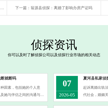
少
下一篇：
翁源县侦探：离婚了影响办房产证吗
侦探资讯
你可以及时了解侦探公司以及侦探行业市场的相关动态
说断就断吗
夏河县私家侦
07
多种因素，包括她的个人意
起诉离婚出轨
2026-05
以及她与伴侣之间的沟通与解
代社会，婚姻
识到出轨对她的婚姻或关系造
成为导致离婚