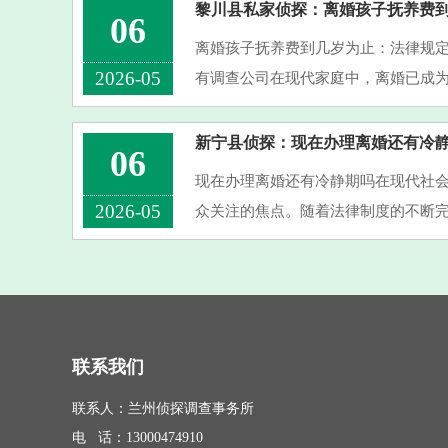
成了伤害，并且真心想要改正，···
黎川县私家侦探：离婚孩子抚养费
06
离婚孩子抚养费到几岁为止：法律规
2026-05
有调查公司在现代家庭中，离婚已成
重要问题便是子女抚养费的支付期限
心“孩子的抚养费到几岁为止···
新宁县侦探：现在办理离婚还有冷
06
现在办理离婚还有冷静期吗在现代社
2026-05
众关注的焦点。随着法律制度的不断完
期”制度，以减少冲动离婚带来的负面
还有冷静期吗？”这个问题···
联系我们
联系人：兰州侦探调查事务所
电 话：13000474910