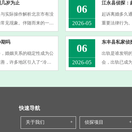
婚诉讼时，不免
到几岁为止
江永县侦探：
06
定与实际操作解析北京市有没
起诉离婚多久
2026-05
为常见现象。伴随而来的一个
重要法律行为
。许多父母在面对离婚时，关
离婚多久通知
这一主题，为您
静期吗
东丰县私家侦
06
会，婚姻关系的稳定性成为公
出轨是谁发明
2026-05
善，许多地区引入了“冷静
会，出轨已成
影响。那么，“现在办理离婚
任还是社会道
*出轨究竟是谁“
快速导航
关于我们
侦探项目