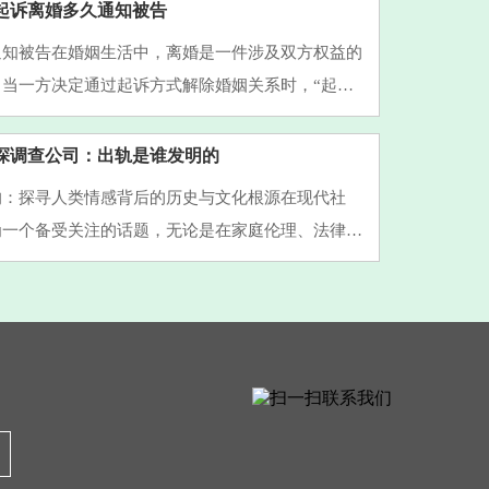
关心一个核心···
起诉离婚多久通知被告
通知被告在婚姻生活中，离婚是一件涉及双方权益的
。当一方决定通过起诉方式解除婚姻关系时，“起诉
被告”成为许多当事人关心的焦点问题。本文将围绕
详细解析相关···
探调查公司：出轨是谁发明的
的：探寻人类情感背后的历史与文化根源在现代社
为一个备受关注的话题，无论是在家庭伦理、法律责
德层面，都引发了广泛讨论。然而，令人好奇的是：
发明”的？*这···