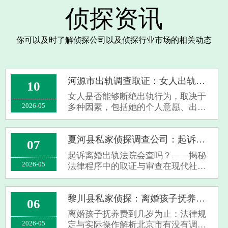
侦探资讯
你可以及时了解侦探公司以及侦探行业市场的相关动态
河源市出轨调查取证：女人出轨能说断就断吗
10
女人是否能够断绝出轨行为，取决于
2026-05
多种因素，包括她的个人意愿、出轨
的原因、她所处的社会环境以及她与
伴侣之间的沟通与解决冲突的能力。
个人意愿：如果她意识到出轨对她的
夏河县私家侦探调查公司：起诉离婚出轨法院会查吗
07
婚姻或关系造成了伤害，并且真心想
起诉离婚出轨法院会查吗？——揭秘
要改正，···
2026-05
法律程序中的取证与审查在现代社
会，婚姻关系的稳定性受到多方面因
素的影响，其中出轨行为成为导致离
婚案件中常见且敏感的问题之一。许
黎川县私家侦探：离婚孩子抚养费到几岁为止
06
多当事人在提起离婚诉讼时，不免关
离婚孩子抚养费到几岁为止：法律规
心一个核心···
2026-05
定与实际操作解析北京市有没有调查