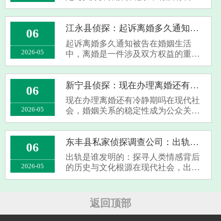
公司在现代家庭中，离婚已成为常见
现象。伴随而来的一个重要问题便是
子女抚养费的支付期限。许多父母在
江永县侦探：起诉离婚多久通知被告
06
面对离婚时，关心“孩子的抚养费到几
起诉离婚多久通知被告在婚姻生活
岁为止···
2026-05
中，离婚是一件涉及双方权益的重要
法律行为。当一方决定通过起诉方式
解除婚姻关系时，“起诉离婚多久通知
被告”成为许多当事人关心的焦点问
新宁县侦探：现在办理离婚还有冷静期吗
06
题。本文将围绕这一主题，为您详细
现在办理离婚还有冷静期吗在现代社
解析相关···
2026-05
会，婚姻关系的稳定性成为公众关注
的焦点。随着法律制度的不断完善，
许多地区引入了“冷静期”制度，以减
少冲动离婚带来的负面影响。那
东丰县私家侦探调查公司：出轨是谁发明的
06
么，“现在办理离婚还有冷静期
出轨是谁发明的：探寻人类情感背后
吗？”这个问题···
2026-05
的历史与文化根源在现代社会，出轨
已成为一个备受关注的话题，无论是
在家庭伦理、法律责任还是社会道德
层面，都引发了广泛讨论。然而，令
返回顶部
人好奇的是：*出轨究竟是谁“发
明”的？*这···