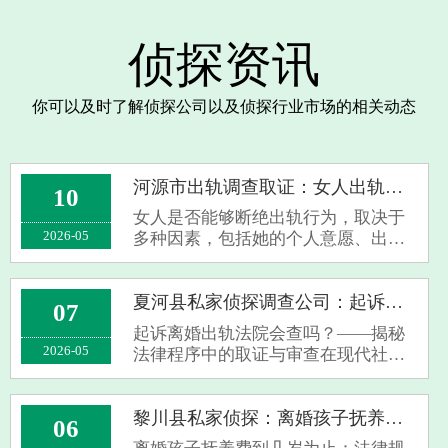
侦探资讯
你可以及时了解侦探公司以及侦探行业市场的相关动态
河源市出轨调查取证：女人出轨能说断就断吗
10
女人是否能够断绝出轨行为，取决于
2026-05
多种因素，包括她的个人意愿、出轨
的原因、她所处的社会环境以及她与
伴侣之间的沟通与解决冲突的能力。
个人意愿：如果她意识到出轨对她的
夏河县私家侦探调查公司：起诉离婚出轨法院会查吗
07
婚姻或关系造成了伤害，并且真心想
起诉离婚出轨法院会查吗？——揭秘
要改正，···
2026-05
法律程序中的取证与审查在现代社
会，婚姻关系的稳定性受到多方面因
素的影响，其中出轨行为成为导致离
婚案件中常见且敏感的问题之一。许
黎川县私家侦探：离婚孩子抚养费到几岁为止
06
多当事人在提起离婚诉讼时，不免关