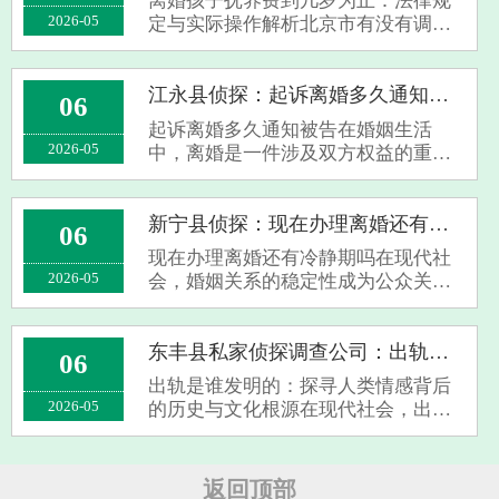
离婚孩子抚养费到几岁为止：法律规
心一个核心···
2026-05
定与实际操作解析北京市有没有调查
公司在现代家庭中，离婚已成为常见
现象。伴随而来的一个重要问题便是
子女抚养费的支付期限。许多父母在
江永县侦探：起诉离婚多久通知被告
06
面对离婚时，关心“孩子的抚养费到几
起诉离婚多久通知被告在婚姻生活
岁为止···
2026-05
中，离婚是一件涉及双方权益的重要
法律行为。当一方决定通过起诉方式
解除婚姻关系时，“起诉离婚多久通知
被告”成为许多当事人关心的焦点问
新宁县侦探：现在办理离婚还有冷静期吗
06
题。本文将围绕这一主题，为您详细
现在办理离婚还有冷静期吗在现代社
解析相关···
2026-05
会，婚姻关系的稳定性成为公众关注
的焦点。随着法律制度的不断完善，
许多地区引入了“冷静期”制度，以减
少冲动离婚带来的负面影响。那
东丰县私家侦探调查公司：出轨是谁发明的
06
么，“现在办理离婚还有冷静期
出轨是谁发明的：探寻人类情感背后
吗？”这个问题···
2026-05
的历史与文化根源在现代社会，出轨
已成为一个备受关注的话题，无论是
在家庭伦理、法律责任还是社会道德
层面，都引发了广泛讨论。然而，令
返回顶部