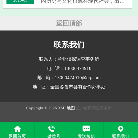
2026-05
的历史与文化根源在现代社会，出轨
已成为一个备受关注的话题，无论是
在家庭伦理、法律责任还是社会道德
层面，都引发了广泛讨论。然而，令
返回顶部
人好奇的是：*出轨究竟是谁“发
明”的？*这···
联系我们
联系人：兰州侦探调查事务所
电 话：13000474910
邮 箱：13000474910@qq.com
地 址：全国各省市县有合作办事处
Copyright © 2026
XML地图
兰州侦探调查事务所
返回首页
一键拨号
发送短信
联系我们