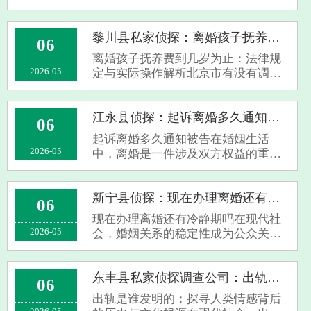
会，婚姻关系的稳定性受到多方面因
素的影响，其中出轨行为成为导致离
婚案件中常见且敏感的问题之一。许
黎川县私家侦探：离婚孩子抚养费到几岁为止
06
多当事人在提起离婚诉讼时，不免关
离婚孩子抚养费到几岁为止：法律规
心一个核心···
2026-05
定与实际操作解析北京市有没有调查
公司在现代家庭中，离婚已成为常见
现象。伴随而来的一个重要问题便是
子女抚养费的支付期限。许多父母在
江永县侦探：起诉离婚多久通知被告
06
面对离婚时，关心“孩子的抚养费到几
起诉离婚多久通知被告在婚姻生活
岁为止···
2026-05
中，离婚是一件涉及双方权益的重要
法律行为。当一方决定通过起诉方式
解除婚姻关系时，“起诉离婚多久通知
被告”成为许多当事人关心的焦点问
新宁县侦探：现在办理离婚还有冷静期吗
06
题。本文将围绕这一主题，为您详细
现在办理离婚还有冷静期吗在现代社
解析相关···
2026-05
会，婚姻关系的稳定性成为公众关注
的焦点。随着法律制度的不断完善，
许多地区引入了“冷静期”制度，以减
少冲动离婚带来的负面影响。那
东丰县私家侦探调查公司：出轨是谁发明的
06
么，“现在办理离婚还有冷静期
出轨是谁发明的：探寻人类情感背后
吗？”这个问题···