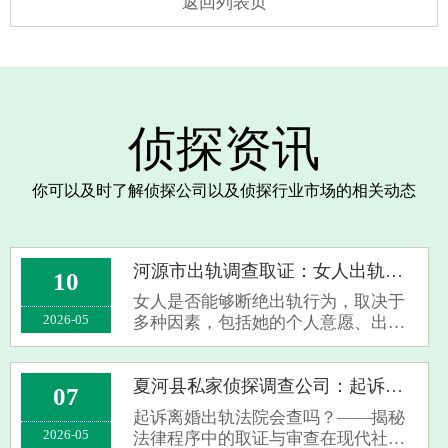
返回列表页
侦探资讯
你可以及时了解侦探公司以及侦探行业市场的相关动态
河源市出轨调查取证：女人出轨能说断就断吗
10
女人是否能够断绝出轨行为，取决于
2026-05
多种因素，包括她的个人意愿、出轨
的原因、她所处的社会环境以及她与
伴侣之间的沟通与解决冲突的能力。
个人意愿：如果她意识到出轨对她的
夏河县私家侦探调查公司：起诉离婚出轨法院会查吗
07
婚姻或关系造成了伤害，并且真心想
起诉离婚出轨法院会查吗？——揭秘
要改正，···
2026-05
法律程序中的取证与审查在现代社