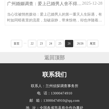
为一旦步入婚姻，个人的辛苦积蓄就自动“上缴国库”，变成
2025-12-28
广州婚姻调查：爱上已婚男人舍不得放弃怎么办
了夫妻“共有”的财产，任凭对方处置。其实不然，法···
当心弦被悄然拨动：爱上已婚男人的第一重天人生际遇，有
时如同暗夜里的流星，划破寂静，带来惊艳，却也伴随着不
可预知的轨迹。你，是否正经历这样的时刻？一颗心，本已
安稳停泊，却不知何时，被一个已婚的男人悄然占据。他或
许有着让你心动的笑容，有着让你欣赏的才华，有着让你感
···
···
首页
22
23
24
25
26
26/26
尾页
返回顶部
联系我们
联系人：兰州侦探调查事务所
电 话：13000474910
邮 箱：13000474910@qq.com
地 址：全国各省市县有合作办事处