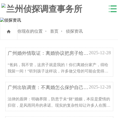
你现在的位置
首页
侦探资讯
2025-12-28
广州婚外情取证：离婚协议把房子给孩子有效吗，离婚协议万万不能写的话
“爸妈，我不管，这房子就是我的！你们离婚分家产，得给
我留一间！”听到孩子这样说，许多做父母的可能会觉得既
心疼又无奈，毕竟孩子是心头肉，总想给他们最好的。于
是，一个在离婚时将房产直接赠与孩子的想法，便在不少父
2025-12-28
广州出轨调查：不离婚怎么保护自己的财产
母脑海中闪过。这似乎是化解家庭矛盾、保障孩子未来最直
接···
法律的盾牌：明确界限，防患于未“财”婚姻，本应是爱情的
归宿，是风雨同舟的承诺。现实的复杂性却让许多人在围城
内外都倍感焦虑，特别是当涉及到个人财产时。很多人误以